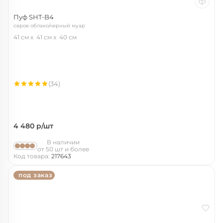
Пуф SHT-B4
серое облако/черный муар
41 см
41 см
40 см
(34)
4 480
р/шт
В наличии
от 50 шт и более
Код товара:
217643
под заказ