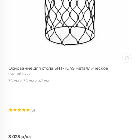
Основание для стола SHT-TU49 металлическое
черный муар
35 см
35 см
47 см
(5)
3 025
р/шт