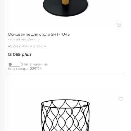
Основание для стола SHT-TU43
черный муар/золото
49 см
49 см
73 см
13 065
р/шт
Нет в наличии
Код товара:
229124