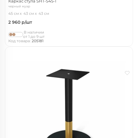
Каркас стула SHT-S45-1
черный муар
45 см
43 см
43 см
2 960
р/шт
В наличии
от 1 до 9 шт
Код товара:
205181