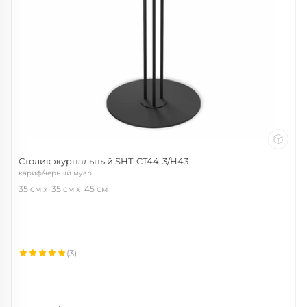
Столик журнальный SHT-CT44-3/H43
кариф/черный муар
35 см
35 см
45 см
(3)