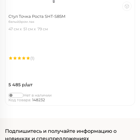
Стул Точка Роста SHT-S85М
белый/хром лак
47 см
51 см
79 см
(1)
5 485
р/шт
Нет в наличии
Код товара:
148232
Подпишитесь и получайте информацию о
новинках и спецпредложениях