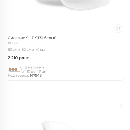
Сидение SHT-ST31 белый
белый
63 см
52 см
41 см
2 210
р/шт
В наличии
от 10 до 49 шт
Код товара:
147948