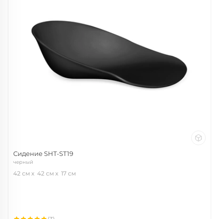
Сидение SHT-ST19
черный
42 см
42 см
17 см