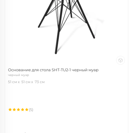
Основание для стола SHT-TU2-1 черный муар
черный муар
51 см
51 см
73 см
(5)