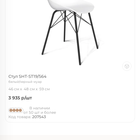
Стул SHT-ST19/S64
белый/черный муар
46 см
48 см
59 см
3 935
р/шт
В наличии
от 50 шт и более
Код товара:
207543