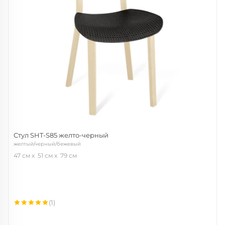
Стул SHT-S85 желто-черный
желтый/черный/бежевый
47 см
51 см
79 см
(1)