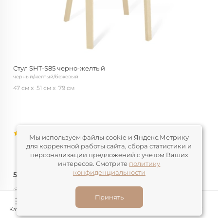
Стул SHT-S85 черно-желтый
черный/желтый/бежевый
47 см
51 см
79 см
(1)
Мы используем файлы cookie и Яндекс.Метрику
для корректной работы сайта, сбора статистики и
персонализации предложений с учетом Ваших
интересов. Смотрите
политику
конфиденциальности
5 485
р/шт
Нет в наличии
Принять
Код товара:
54772
Каталог
Конструктор
Корзина
Избранное
ЛК