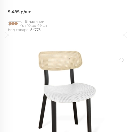
5 485
р/шт
В наличии
от 10 до 49 шт
Код товара:
54775