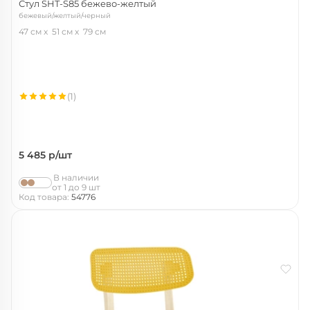
Стул SHT-S85 бежево-желтый
бежевый/желтый/черный
47 см
51 см
79 см
(1)
5 485
р/шт
В наличии
от 1 до 9 шт
Код товара:
54776