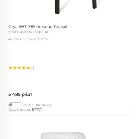
Стул SHT-S85 бежево-белый
бежевый/белый/черный
47 см
51 см
79 см
(1)
5 485
р/шт
Нет в наличии
Код товара:
54774