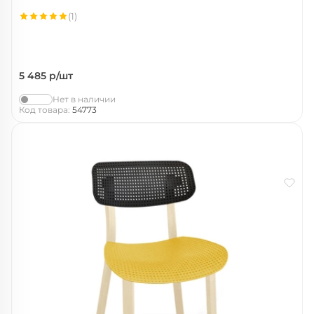
(1)
5 485
р/шт
Нет в наличии
Код товара:
54773